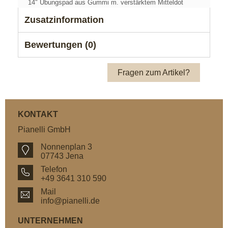
14" Übungspad aus Gummi m. verstärktem Mitteldot
Zusatzinformation
Bewertungen (0)
Fragen zum Artikel?
KONTAKT
Pianelli GmbH
Nonnenplan 3
07743 Jena
Telefon
+49 3641 310 590
Mail
info@pianelli.de
UNTERNEHMEN