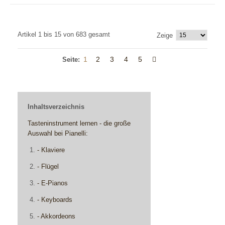
Artikel 1 bis 15 von 683 gesamt
Zeige
1
2
3
4
5
Seite:
Inhaltsverzeichnis
Tasteninstrument lernen - die große
Auswahl bei Pianelli:
- Klaviere
- Flügel
- E-Pianos
- Keyboards
- Akkordeons