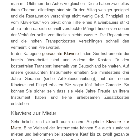
man mit Oldtimern bei Autos vergleichen. Diese haben zweifellos
ihren Charme, allerdings sind sie für den Alltag weniger geeignet
und die Restauration verschlingt nicht wenig Geld. Prinzipiell ist
vom Klavierkauf von privat ohne Hilfe eines Klavierbauers strikt
ab zu raten da sich schnell versteckte Mängel finden von denen
der Verkäufer selbstverständlich nichts wusste. Die Reparaturen
und die hohen Transportkosten verschlingen schnell den
vermeintlichen Preisvorteil.
In der Kategorie
gebrauchte Klaviere
finden Sie Instrumente die
bereits überarbeitet sind und zudem die Kosten für den
kostenfreien Transport innerhalb von Deutschland beinhalten. Auf
unsere gebrauchten Instrumente erhalten Sie mindestens drei
Jahre Garantie (siehe Artikelbeschreibung), auf die neuen
Klaviere und Flügel erhalten Sie sogar fünf Jahre Garantie. So
können Sie sicher sein dass sie viele Jahre Freude an Ihrem
Instrument haben und keine unliebsamen Zusatzkosten
entstehen.
Klaviere zur Miete
Sehr beliebt sind aktuell auch unsere Angebote
Klaviere zur
Miete
. Eine Vielzahl der Instrumente können Sie auch zunächst
mieten und bekommen bei späterem Kauf bis zu zwölf gezahlte