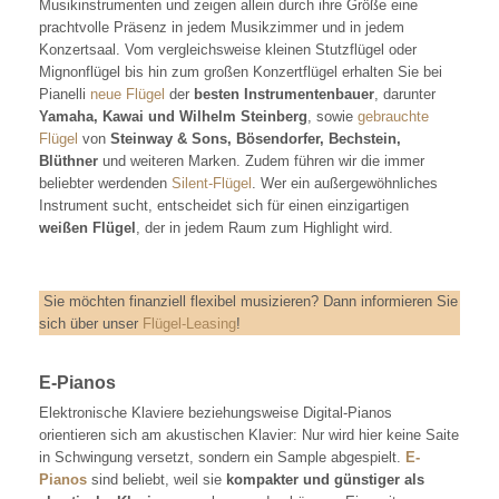
Musikinstrumenten und zeigen allein durch ihre Größe eine
prachtvolle Präsenz in jedem Musikzimmer und in jedem
Konzertsaal. Vom vergleichsweise kleinen Stutzflügel oder
Mignonflügel bis hin zum großen Konzertflügel erhalten Sie bei
Pianelli
neue Flügel
der
besten Instrumentenbauer
, darunter
Yamaha, Kawai und Wilhelm Steinberg
, sowie
gebrauchte
Flügel
von
Steinway & Sons, Bösendorfer, Bechstein,
Blüthner
und weiteren Marken. Zudem führen wir die immer
beliebter werdenden
Silent-Flügel
. Wer ein außergewöhnliches
Instrument sucht, entscheidet sich für einen einzigartigen
weißen Flügel
, der in jedem Raum zum Highlight wird.
Sie möchten finanziell flexibel musizieren? Dann informieren Sie
sich über unser
Flügel-Leasing
!
E-Pianos
Elektronische Klaviere beziehungsweise Digital-Pianos
orientieren sich am akustischen Klavier: Nur wird hier keine Saite
in Schwingung versetzt, sondern ein Sample abgespielt.
E-
Pianos
sind beliebt, weil sie
kompakter und günstiger als