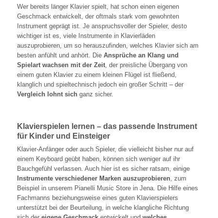
Wer bereits länger Klavier spielt, hat schon einen eigenen
Geschmack entwickelt, der oftmals stark vom gewohnten
Instrument geprägt ist. Je anspruchsvoller der Spieler, desto
wichtiger ist es, viele Instrumente in Klavierläden
auszuprobieren, um so herauszufinden, welches Klavier sich am
besten anfühlt und anhört. Die
Ansprüche an Klang und
Spielart wachsen mit der Zeit
, der preisliche Übergang von
einem guten Klavier zu einem kleinen Flügel ist fließend,
klanglich und spieltechnisch jedoch ein großer Schritt – der
Vergleich lohnt sich
ganz sicher.
Klavierspielen lernen – das passende Instrument
für Kinder und Einsteiger
Klavier-Anfänger oder auch Spieler, die vielleicht bisher nur auf
einem Keyboard geübt haben, können sich weniger auf ihr
Bauchgefühl verlassen. Auch hier ist es sicher ratsam, einige
Instrumente verschiedener Marken auszuprobieren
, zum
Beispiel in unserem Pianelli Music Store in Jena. Die Hilfe eines
Fachmanns beziehungsweise eines guten Klavierspielers
unterstützt bei der Beurteilung, in welche klangliche Richtung
sich der
eigene Geschmack
entwickelt und
welches