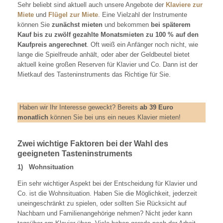
Sehr beliebt sind aktuell auch unsere Angebote der
Klaviere zur
Miete
und
Flügel zur Miete
. Eine Vielzahl der Instrumente
können Sie
zunächst mieten
und bekommen
bei späterem
Kauf bis zu zwölf gezahlte Monatsmieten zu 100 % auf den
Kaufpreis angerechnet
. Oft weiß ein Anfänger noch nicht, wie
lange die Spielfreude anhält, oder aber der Geldbeutel bietet
aktuell keine großen Reserven für Klavier und Co. Dann ist der
Mietkauf des Tasteninstruments das Richtige für Sie.
Haben wir Ihr Interesse geweckt? Bereits
ab 39 Euro
monatlich
können Sie bei uns ein neues Klavier mieten!
Zwei wichtige Faktoren bei der Wahl des
geeigneten Tasteninstruments
1)
Wohnsituation
Ein sehr wichtiger Aspekt bei der Entscheidung für Klavier und
Co. ist die Wohnsituation. Haben Sie die Möglichkeit, jederzeit
uneingeschränkt zu spielen, oder sollten Sie Rücksicht auf
Nachbarn und Familienangehörige nehmen? Nicht jeder kann