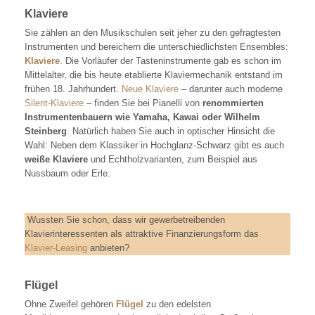
Klaviere
Sie zählen an den Musikschulen seit jeher zu den gefragtesten
Instrumenten und bereichern die unterschiedlichsten Ensembles:
Klaviere
. Die Vorläufer der Tasteninstrumente gab es schon im
Mittelalter, die bis heute etablierte Klaviermechanik entstand im
frühen 18. Jahrhundert.
Neue Klaviere
– darunter auch moderne
Silent-Klaviere
– finden Sie bei Pianelli von
renommierten
Instrumentenbauern wie Yamaha, Kawai oder Wilhelm
Steinberg
. Natürlich haben Sie auch in optischer Hinsicht die
Wahl: Neben dem Klassiker in Hochglanz-Schwarz gibt es auch
weiße Klaviere
und Echtholzvarianten, zum Beispiel aus
Nussbaum oder Erle.
Wussten Sie schon, dass wir gewerbetreibenden
Klavierinteressenten als attraktive Finanzierungsform das
Klavier-Leasing
anbieten?
Flügel
Ohne Zweifel gehören
Flügel
zu den edelsten