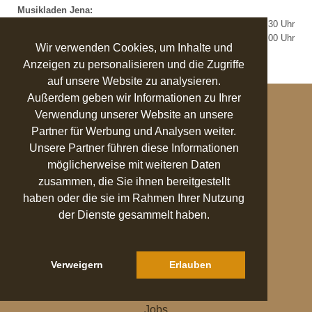
Musikladen Jena:
Montag bis Freitag:
10:00 bis 18:30 Uhr
Samstag:
10:00 bis 14:00 Uhr
Wir verwenden Cookies, um Inhalte und
Anzeigen zu personalisieren und die Zugriffe
-->
auf unsere Website zu analysieren.
Außerdem geben wir Informationen zu Ihrer
KONTAKT
Verwendung unserer Website an unsere
Pianelli GmbH
Partner für Werbung und Analysen weiter.
Unsere Partner führen diese Informationen
Nonnenplan 3
07743 Jena
möglicherweise mit weiteren Daten
Telefon
zusammen, die Sie ihnen bereitgestellt
+49 3641 310 590
haben oder die sie im Rahmen Ihrer Nutzung
Mail
der Dienste gesammelt haben.
info@pianelli.de
UNTERNEHMEN
Verweigern
Erlauben
Ratgeber
Musikhaus
Jobs