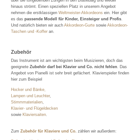
über die tongebenden Zungen in den Blasebalg und wieder
hinaus strömt. Einen speziellen Platz in unserem Angebot
nehmen die erstklassigen
Weltmeister-Akkordeons
ein. Hier gibt
es das
passende Modell für Kinder, Einsteiger und Profis
.
Und natürlich bieten wir auch
Akkordeon-Gurte
sowie
Akkordeon-
Taschen und -Koffer
an.
Zubehör
Das Instrument ist am wichtigsten beim Musizieren, doch das
geeignete
Zubehör darf bei Klavier und Co. nicht fehlen
. Das
Angebot von Pianelli ist sehr breit gefächert. Klavierspieler finden
hier zum Beispiel
Hocker und Bänke
,
Lampen und Leuchter
,
Stimmmaterialien
,
Klavier- und Flügeldecken
sowie
Klaviersaiten
.
Zum
Zubehör für Klaviere und Co.
zählen wir außerdem: