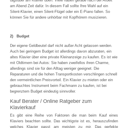
tagsüber am Klavier üben. Viele haben gerade nach der Arbeit
am Abend Zeit dafür. In diesem Fall sollte Ihre Wahl auf ein
Silent-Klavier, einen Silent-Flügel oder ein E-Piano fallen. So
können Sie für andere unhörbar mit Kopfhörern musizieren.
2)
Budget
Der eigene Geldbeutel darf nicht außer Acht gelassen werden.
Auch bei geringem Budget ist allerdings davon abzuraten, ein
altes Klavier über eine private Kleinanzeige zu kaufen. Es ist wie
mit Oldtimern bei Autos: Sie haben zweifellos ihren Charme,
allerdings sind sie für den Alltag weniger geeignet. Die
Reparaturen und die hohen Transportkosten verschlingen schnell
den vermeintlichen Preisvorteil. Ein Klavier zu mieten oder ein
gebrauchtes Instrument beim Fachmann zu kaufen, ist bei
begrenztem Budget eindeutig sinnvoller.
Kauf Berater / Online Ratgeber zum
Klavierkauf
Es gibt eine Reihe von Faktoren die man beim Kauf eines
Klaviers beachten sollte. Das wichtigste ist es, herauszufinden
welches Klavier passt am meisten zu mir. Das perfekte