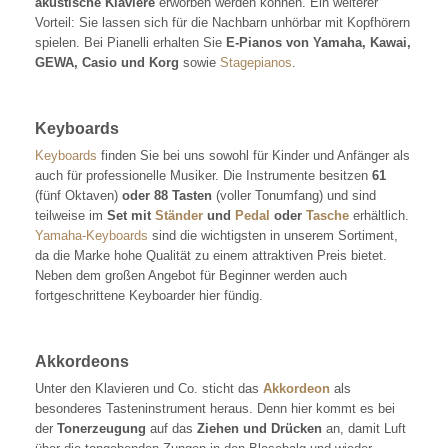
akustische Klaviere
erworben werden können. Ein weiterer
Vorteil: Sie lassen sich für die Nachbarn unhörbar mit Kopfhörern
spielen. Bei Pianelli erhalten Sie
E-Pianos von Yamaha, Kawai,
GEWA, Casio und Korg
sowie
Stagepianos
.
Keyboards
Keyboards
finden Sie bei uns sowohl für Kinder und Anfänger als
auch für professionelle Musiker. Die Instrumente besitzen
61
(fünf Oktaven)
oder 88 Tasten
(voller Tonumfang) und sind
teilweise im
Set mit
Ständer
und
Pedal
oder
Tasche
erhältlich.
Yamaha-Keyboards
sind die wichtigsten in unserem Sortiment,
da die Marke hohe Qualität zu einem attraktiven Preis bietet.
Neben dem großen Angebot für Beginner werden auch
fortgeschrittene Keyboarder hier fündig.
Akkordeons
Unter den Klavieren und Co. sticht das
Akkordeon
als
besonderes Tasteninstrument heraus. Denn hier kommt es bei
der
Tonerzeugung
auf das
Ziehen und Drücken
an, damit Luft