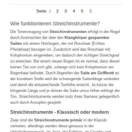
1
2
3
4
5
Seite:
Wie funktionieren Streichinstrumente?
Die Tonerzeugung von
Streichinstrumenten
erfolgt in der Regel
durch Anstreichen der über den
Klangkörper gespannten
Saiten
mit einem Holzbogen, der mit Rosshaar (Echtes
Pferdehaar) bezogen ist. Zusätzlich wird das Rosshaar mit
Kolophonium eingerieben, um dadurch den richtigen Streichgrad
zu erreichen. Bei einem neuen Bogen ist es normal, dass dieser
keinen Ton von sich gibt, solange sich kein Kolophonium am
Bogenhaar befindet. Durch Abgreifen der
Saite am Griffbrett
an
der korrekten Stelle wird die schwingende Saitenlänge verändert
und damit die entsprechende Tonhöhe erreicht. Je kürzer die
klingende Länge und je dünner die Saite umso höher erklingt der
Ton. Streichinstrumente werden trotz ihres Namens gelegentlich
auch durch Anzupfen gespielt.
Streichinstrumente - Klassisch oder modern
Zwar sind die
Streichinstrumente primär
in der Klassik
vertreten, allerdings werden diese genauso in der
Unterhaltungsmusik, im Jazz, der Folklore, im Country und