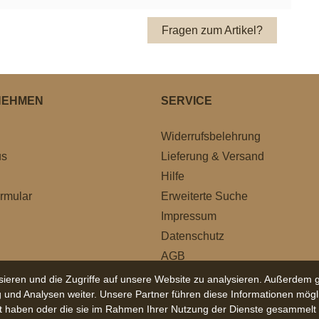
Fragen zum Artikel?
NEHMEN
SERVICE
Widerrufsbelehrung
us
Lieferung & Versand
Hilfe
rmular
Erweiterte Suche
Impressum
Datenschutz
AGB
ieren und die Zugriffe auf unsere Website zu analysieren. Außerdem g
und Analysen weiter. Unsere Partner führen diese Informationen mögl
lt haben oder die sie im Rahmen Ihrer Nutzung der Dienste gesammelt