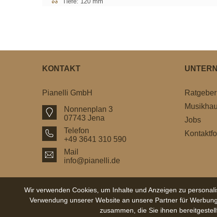
Tiefe: 120 mm
KONTAKT
UNTER
Pianelli GmbH
Ratgeber
Musikha
Nonnenplan 3
07743 Jena
Jobs
Telefon
Kontaktfo
+49 3641 310 590
Mail
info@pianelli.de
Wir verwenden Cookies, um Inhalte und Anzeigen zu personalis
Verwendung unserer Website an unsere Partner für Werbung 
zusammen, die Sie ihnen bereitgestel