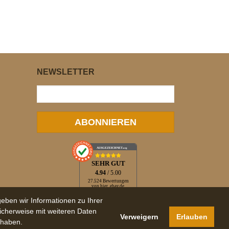
NEWSLETTER
ABONNIEREN
AUSGEZEICHNET
.org
SEHR GUT
4.94
/ 5.00
27.524 Bewertungen
von hier, ebay.de,
idealo.de, trustedshops.de
eben wir Informationen zu Ihrer
Hinweis zu den Bewertungen
icherweise mit weiteren Daten
Verweigern
Erlauben
 haben.