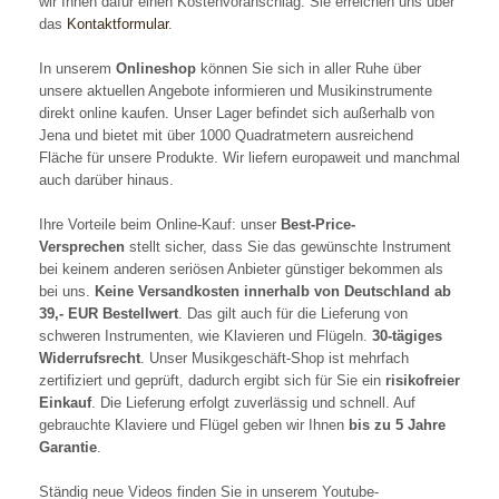
wir Ihnen dafür einen Kostenvoranschlag. Sie erreichen uns über
das
Kontaktformular
.
In unserem
Onlineshop
können Sie sich in aller Ruhe über
unsere aktuellen Angebote informieren und Musikinstrumente
direkt online kaufen. Unser Lager befindet sich außerhalb von
Jena und bietet mit über 1000 Quadratmetern ausreichend
Fläche für unsere Produkte. Wir liefern europaweit und manchmal
auch darüber hinaus.
Ihre Vorteile beim Online-Kauf: unser
Best-Price-
Versprechen
stellt sicher, dass Sie das gewünschte Instrument
bei keinem anderen seriösen Anbieter günstiger bekommen als
bei uns.
Keine Versandkosten innerhalb von Deutschland ab
39,- EUR Bestellwert
. Das gilt auch für die Lieferung von
schweren Instrumenten, wie Klavieren und Flügeln.
30-tägiges
Widerrufsrecht
. Unser Musikgeschäft-Shop ist mehrfach
zertifiziert und geprüft, dadurch ergibt sich für Sie ein
risikofreier
Einkauf
. Die Lieferung erfolgt zuverlässig und schnell. Auf
gebrauchte Klaviere und Flügel geben wir Ihnen
bis zu 5 Jahre
Garantie
.
Ständig neue Videos finden Sie in unserem Youtube-