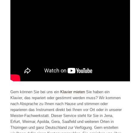
Gern können Sie bei uns ein
Klavier mieten
Sie haben ein
Klavier, das repariert oder gestimmt werden muss? Wir kommen
nach Absprache zu Ihnen nach Hause und stimmen oder
reparieren das Instrument direkt bei Ihnen vor Ort oder in unserer
Meister-Fachwerkstatt. Dieser Service steht für Sie in Jena,
Erfurt, Weimar, Apolda, Gera, Saalfeld und weiteren Orten in
Thüringen und ganz Deutschland zur Verfügung. Gern erstellen