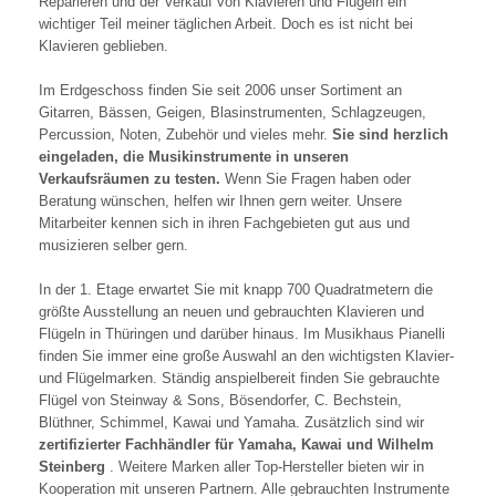
Reparieren und der Verkauf von Klavieren und Flügeln ein
wichtiger Teil meiner täglichen Arbeit. Doch es ist nicht bei
Klavieren geblieben.
Im Erdgeschoss finden Sie seit 2006 unser Sortiment an
Gitarren, Bässen, Geigen, Blasinstrumenten, Schlagzeugen,
Percussion, Noten, Zubehör und vieles mehr.
Sie sind herzlich
eingeladen, die Musikinstrumente in unseren
Verkaufsräumen zu testen.
Wenn Sie Fragen haben oder
Beratung wünschen, helfen wir Ihnen gern weiter. Unsere
Mitarbeiter kennen sich in ihren Fachgebieten gut aus und
musizieren selber gern.
In der 1. Etage erwartet Sie mit knapp 700 Quadratmetern die
größte Ausstellung an neuen und gebrauchten Klavieren und
Flügeln in Thüringen und darüber hinaus. Im Musikhaus Pianelli
finden Sie immer eine große Auswahl an den wichtigsten Klavier-
und Flügelmarken. Ständig anspielbereit finden Sie gebrauchte
Flügel von Steinway & Sons, Bösendorfer, C. Bechstein,
Blüthner, Schimmel, Kawai und Yamaha. Zusätzlich sind wir
zertifizierter Fachhändler für Yamaha, Kawai und Wilhelm
Steinberg
. Weitere Marken aller Top-Hersteller bieten wir in
Kooperation mit unseren Partnern. Alle gebrauchten Instrumente