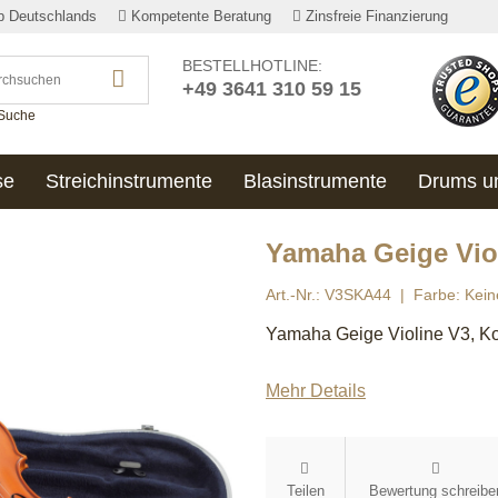
lb Deutschlands
Kompetente Beratung
Zinsfreie Finanzierung
BESTELLHOTLINE:
+49 3641 310 59 15
 Suche
se
Streichinstrumente
Blasinstrumente
Drums u
Yamaha Geige Viol
Art.-Nr.: V3SKA44
Farbe: Kei
Yamaha Geige Violine V3, Kom
Mehr Details
Teilen
Bewertung schreibe