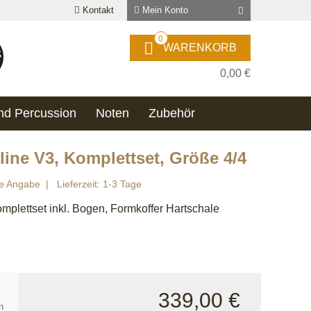
Kontakt
Mein Konto
0
WARENKORB
0,00 €
nd Percussion
Noten
Zubehör
ine V3, Komplettset, Größe 4/4
ne Angabe
Lieferzeit: 1-3 Tage
plettset inkl. Bogen, Formkoffer Hartschale
339,00 €
n