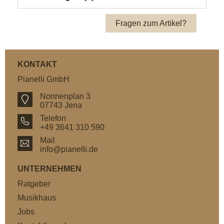
Fragen zum Artikel?
KONTAKT
Pianelli GmbH
Nonnenplan 3
07743 Jena
Telefon
+49 3641 310 590
Mail
info@pianelli.de
UNTERNEHMEN
Ratgeber
Musikhaus
Jobs