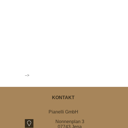
-->
KONTAKT
Pianelli GmbH
Nonnenplan 3
07743 Jena