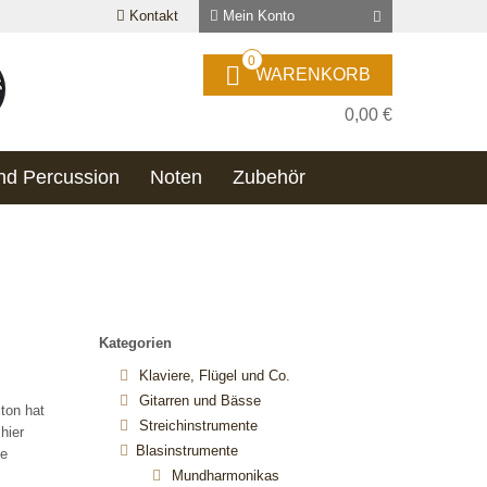
Kontakt
Mein Konto
0
WARENKORB
0,00 €
nd Percussion
Noten
Zubehör
Kategorien
Klaviere, Flügel und Co.
Gitarren und Bässe
ton hat
Streichinstrumente
hier
Blasinstrumente
ie
Mundharmonikas