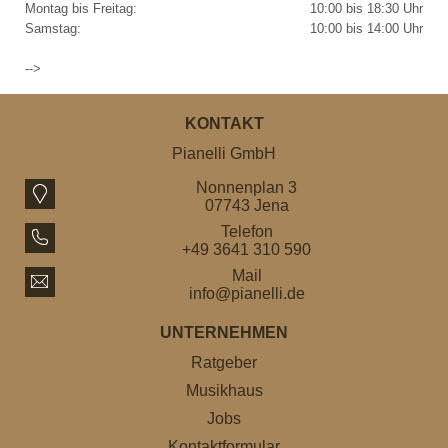
Montag bis Freitag:
10:00 bis 18:30 Uhr
Samstag:
10:00 bis 14:00 Uhr
-->
KONTAKT
Pianelli GmbH
Nonnenplan 3
07743 Jena
Telefon
+49 3641 310 590
Mail
info@pianelli.de
UNTERNEHMEN
Ratgeber
Musikhaus
Jobs
Kontaktformular