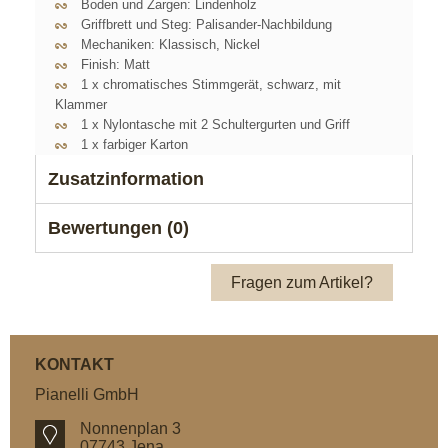
Boden und Zargen: Lindenholz
Griffbrett und Steg: Palisander-Nachbildung
Mechaniken: Klassisch, Nickel
Finish: Matt
1 x chromatisches Stimmgerät, schwarz, mit
Klammer
1 x Nylontasche mit 2 Schultergurten und Griff
1 x farbiger Karton
Zusatzinformation
Bewertungen (0)
Fragen zum Artikel?
KONTAKT
Pianelli GmbH
Nonnenplan 3
07743 Jena