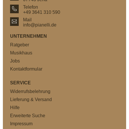
Telefon
+49 3641 310 590
Mail
info@pianelli.de
UNTERNEHMEN
Ratgeber
Musikhaus
Jobs
Kontaktformular
SERVICE
Widerrufsbelehrung
Lieferung & Versand
Hilfe
Erweiterte Suche
Impressum