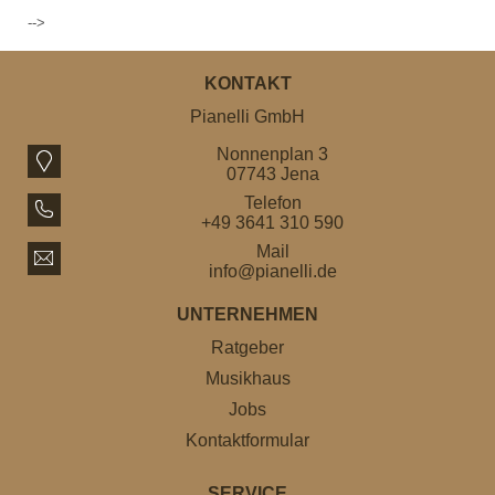
-->
KONTAKT
Pianelli GmbH
Nonnenplan 3
07743 Jena
Telefon
+49 3641 310 590
Mail
info@pianelli.de
UNTERNEHMEN
Ratgeber
Musikhaus
Jobs
Kontaktformular
SERVICE