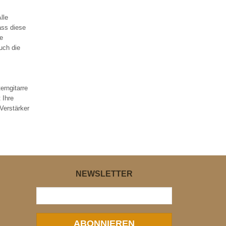
lle
ass diese
ie
uch die
erngitarre
 Ihre
Verstärker
NEWSLETTER
ABONNIEREN