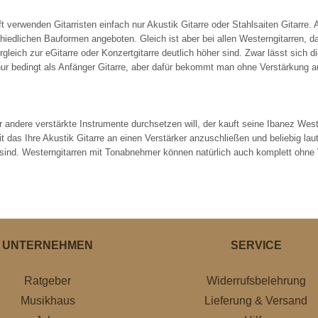
 verwenden Gitarristen einfach nur Akustik Gitarre oder Stahlsaiten Gitarre. A
hiedlichen Bauformen angeboten. Gleich ist aber bei allen Westerngitarren, d
gleich zur eGitarre oder Konzertgitarre deutlich höher sind. Zwar lässt sich d
nur bedingt als Anfänger Gitarre, aber dafür bekommt man ohne Verstärkung a
ndere verstärkte Instrumente durchsetzen will, der kauft seine Ibanez West
das Ihre Akustik Gitarre an einen Verstärker anzuschließen und beliebig laut
t sind. Westerngitarren mit Tonabnehmer können natürlich auch komplett ohne 
UNTERNEHMEN
SERVICE
Ratgeber
Widerrufsbelehrung
Musikhaus
Lieferung & Versand