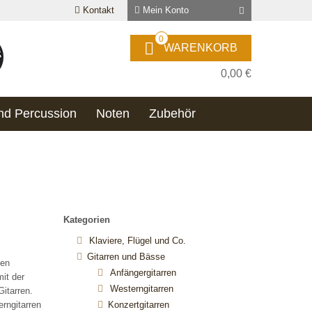
Kontakt
Mein Konto
0
WARENKORB
0,00 €
nd Percussion
Noten
Zubehör
Kategorien
Klaviere, Flügel und Co.
Gitarren und Bässe
len
Anfängergitarren
mit der
Westerngitarren
Gitarren.
erngitarren
Konzertgitarren