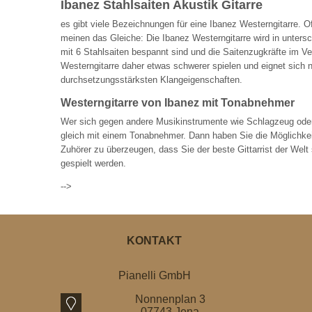
Ibanez Stahlsaiten Akustik Gitarre
es gibt viele Bezeichnungen für eine Ibanez Westerngitarre. Oft
meinen das Gleiche: Die Ibanez Westerngitarre wird in untersc
mit 6 Stahlsaiten bespannt sind und die Saitenzugkräfte im Ver
Westerngitarre daher etwas schwerer spielen und eignet sich 
durchsetzungsstärksten Klangeigenschaften.
Westerngitarre von Ibanez mit Tonabnehmer
Wer sich gegen andere Musikinstrumente wie Schlagzeug oder a
gleich mit einem Tonabnehmer. Dann haben Sie die Möglichkeit 
Zuhörer zu überzeugen, dass Sie der beste Gittarrist der Wel
gespielt werden.
-->
KONTAKT
Pianelli GmbH
Nonnenplan 3
07743 Jena