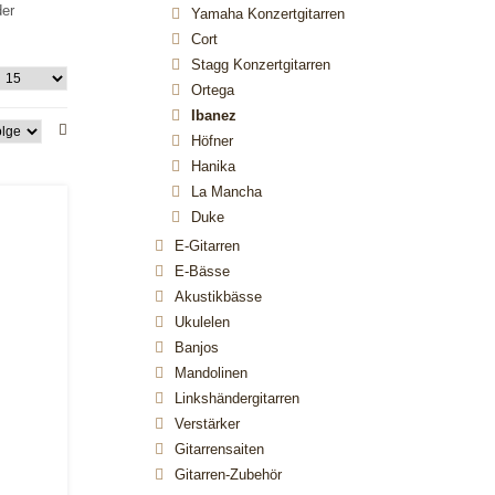
der
Yamaha Konzertgitarren
Cort
Stagg Konzertgitarren
Ortega
Ibanez
Höfner
Hanika
La Mancha
Duke
E-Gitarren
E-Bässe
Akustikbässe
Ukulelen
Banjos
Mandolinen
Linkshändergitarren
Verstärker
Gitarrensaiten
Gitarren-Zubehör