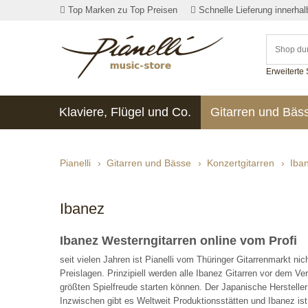
Top Marken zu Top Preisen
Schnelle Lieferung innerha
Erweiterte
Klaviere, Flügel und Co.
Gitarren und Bäs
Pianelli
›
Gitarren und Bässe
›
Konzertgitarren
›
Iba
Ibanez
Ibanez Westerngitarren online vom Profi
seit vielen Jahren ist Pianelli vom Thüringer Gitarrenmarkt n
Preislagen. Prinzipiell werden alle Ibanez Gitarren vor dem Ve
größten Spielfreude starten können. Der Japanische Hersteller
Inzwischen gibt es Weltweit Produktionsstätten und Ibanez ist