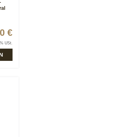
-
ral
0 €
9% USt.
N