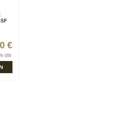
t
BSF
0 €
9% USt.
N