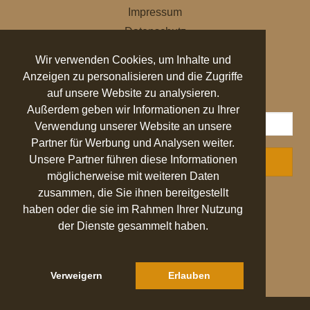
Impressum
Datenschutz
AGB
Wir verwenden Cookies, um Inhalte und
Anzeigen zu personalisieren und die Zugriffe
NEWSLETTER
auf unsere Website zu analysieren.
Außerdem geben wir Informationen zu Ihrer
Verwendung unserer Website an unsere
Partner für Werbung und Analysen weiter.
Unsere Partner führen diese Informationen
ABONNIEREN
möglicherweise mit weiteren Daten
zusammen, die Sie ihnen bereitgestellt
AUSGEZEICHNET
.org
haben oder die sie im Rahmen Ihrer Nutzung
der Dienste gesammelt haben.
SEHR GUT
4.94
/ 5.00
27.524 Bewertungen
von hier, ebay.de,
idealo.de, trustedshops.de
Verweigern
Erlauben
Hinweis zu den Bewertungen
© 2022 PIANELLI GMBH