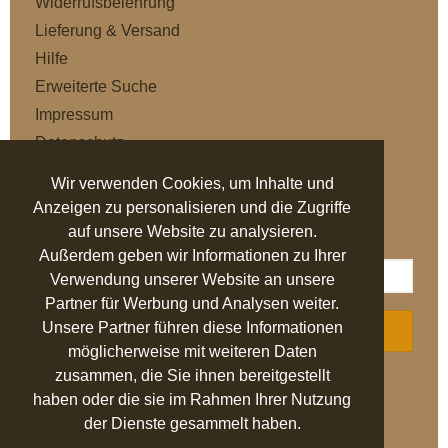
Widerrufsbelehrung
Lieferung & Versand
Hilfe
Erweiterte Suche
Impressum
Datenschutz
AGB
Wir verwenden Cookies, um Inhalte und
Anzeigen zu personalisieren und die Zugriffe
NEWSLETTER
auf unsere Website zu analysieren.
Außerdem geben wir Informationen zu Ihrer
Verwendung unserer Website an unsere
Partner für Werbung und Analysen weiter.
Unsere Partner führen diese Informationen
ABONNIEREN
möglicherweise mit weiteren Daten
zusammen, die Sie ihnen bereitgestellt
AUSGEZEICHNET
.org
haben oder die sie im Rahmen Ihrer Nutzung
der Dienste gesammelt haben.
SEHR GUT
4.94
/ 5.00