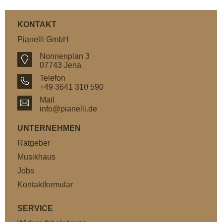
KONTAKT
Pianelli GmbH
Nonnenplan 3
07743 Jena
Telefon
+49 3641 310 590
Mail
info@pianelli.de
UNTERNEHMEN
Ratgeber
Musikhaus
Jobs
Kontaktformular
SERVICE