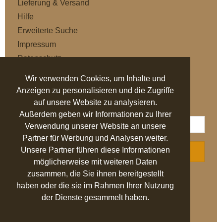
Lieferung & Versand
Hilfe
Erweiterte Suche
Impressum
Datenschutz
AGB
Wir verwenden Cookies, um Inhalte und
Anzeigen zu personalisieren und die Zugriffe
NEWSLETTER
auf unsere Website zu analysieren.
Außerdem geben wir Informationen zu Ihrer
Verwendung unserer Website an unsere
Partner für Werbung und Analysen weiter.
Unsere Partner führen diese Informationen
ABONNIEREN
möglicherweise mit weiteren Daten
zusammen, die Sie ihnen bereitgestellt
AUSGEZEICHNET
.org
haben oder die sie im Rahmen Ihrer Nutzung
der Dienste gesammelt haben.
SEHR GUT
4.94
/ 5.00
27.524 Bewertungen
von hier, ebay.de,