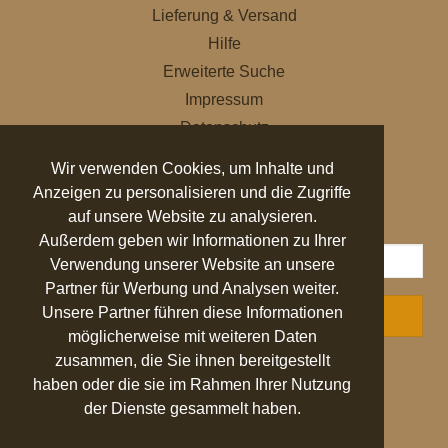
Lieferung & Versand
Hilfe
Erweiterte Suche
Impressum
Datenschutz
AGB
Wir verwenden Cookies, um Inhalte und
Anzeigen zu personalisieren und die Zugriffe
NEWSLETTER
auf unsere Website zu analysieren.
Außerdem geben wir Informationen zu Ihrer
Verwendung unserer Website an unsere
Partner für Werbung und Analysen weiter.
Unsere Partner führen diese Informationen
ABONNIEREN
möglicherweise mit weiteren Daten
zusammen, die Sie ihnen bereitgestellt
AUSGEZEICHNET
.org
haben oder die sie im Rahmen Ihrer Nutzung
der Dienste gesammelt haben.
SEHR GUT
4.94
/ 5.00
27.524 Bewertungen