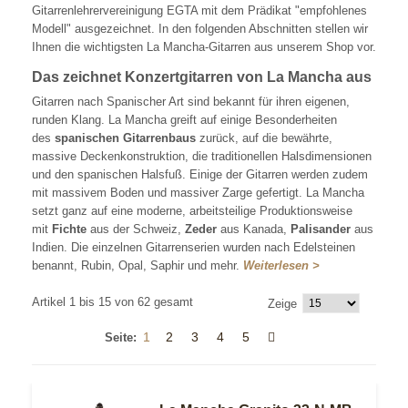
Gitarrenlehrervereinigung EGTA mit dem Prädikat "empfohlenes
Modell" ausgezeichnet. In den folgenden Abschnitten stellen wir
Ihnen die wichtigsten La Mancha-Gitarren aus unserem Shop vor.
Das zeichnet Konzertgitarren von La Mancha aus
Gitarren nach Spanischer Art sind bekannt für ihren eigenen,
runden Klang. La Mancha greift auf einige Besonderheiten
des
spanischen Gitarrenbaus
zurück, auf die bewährte,
massive Deckenkonstruktion, die traditionellen Halsdimensionen
und den spanischen Halsfuß. Einige der Gitarren werden zudem
mit massivem Boden und massiver Zarge gefertigt. La Mancha
setzt ganz auf eine moderne, arbeitsteilige Produktionsweise
mit
Fichte
aus der Schweiz,
Zeder
aus Kanada,
Palisander
aus
Indien. Die einzelnen Gitarrenserien wurden nach Edelsteinen
benannt, Rubin, Opal, Saphir und mehr.
Weiterlesen >
Artikel 1 bis 15 von 62 gesamt
Zeige
1
2
3
4
5
Seite: