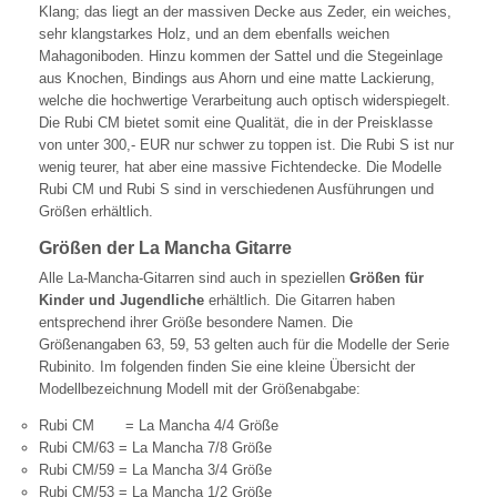
Klang; das liegt an der massiven Decke aus Zeder, ein weiches,
sehr klangstarkes Holz, und an dem ebenfalls weichen
Mahagoniboden. Hinzu kommen der Sattel und die Stegeinlage
aus Knochen, Bindings aus Ahorn und eine matte Lackierung,
welche die hochwertige Verarbeitung auch optisch widerspiegelt.
Die Rubi CM bietet somit eine Qualität, die in der Preisklasse
von unter 300,- EUR nur schwer zu toppen ist. Die Rubi S ist nur
wenig teurer, hat aber eine massive Fichtendecke. Die Modelle
Rubi CM und Rubi S sind in verschiedenen Ausführungen und
Größen erhältlich.
Größen der La Mancha Gitarre
Alle La-Mancha-Gitarren sind auch in speziellen
Größen für
Kinder und Jugendliche
erhältlich. Die Gitarren haben
entsprechend ihrer Größe besondere Namen. Die
Größenangaben 63, 59, 53 gelten auch für die Modelle der Serie
Rubinito. Im folgenden finden Sie eine kleine Übersicht der
Modellbezeichnung Modell mit der Größenabgabe:
Rubi CM = La Mancha 4/4 Größe
Rubi CM/63 = La Mancha 7/8 Größe
Rubi CM/59 = La Mancha 3/4 Größe
Rubi CM/53 = La Mancha 1/2 Größe