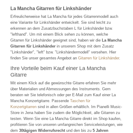
La Mancha Gitarren für Linkshänder
Erfreulicherweise hat La Mancha für jedes Gitarrenmodell auch
eine Variante für Linkshänder entwickelt. Sie sind leicht zu
erkennen an dem Zusatzbuchstaben L für Linkshänder bzw.
"lefthand". Um mit einem Blick sehen zu können, welche
Gitarren für Linkshänder geeignet sind, haben wir die
La Mancha
Gitarren für Linkshänder
in unserem Shop mit dem Zusatz
"Linkshänder", "left" bzw. "Linkshändermodell" versehen. Hier
finden Sie unser gesamtes Angebot an
Gitarren für Linkshänder
.
Ihre Vorteile beim Kauf einer La Mancha
Gitarre
Mit einem Klick auf die gewünschte Gitarre erfahren Sie mehr
über Materialien und Abmessungen des Instruments. Gern
beraten wir Sie telefonisch oder per E-Mail zum Kauf einer La
Mancha Konzertgitarre. Passende
Taschen für
Konzertgitarren
sind in allen Größen erhältlich. Im Pianelli Music-
Store in Jena haben Sie zudem die Möglichkeit, alle Gitarren zu
testen. Wenn Sie eine La Mancha Gitarre direkt im Shop kaufen,
profitieren Sie von unseren umfangreichen Serviceleistungen, wie
dem
30tägigen Widerrufsrecht
und den bis zu
5 Jahren