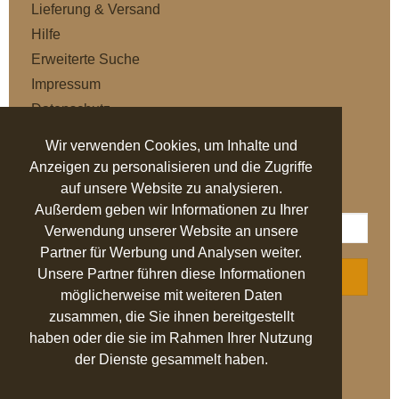
Lieferung & Versand
Hilfe
Erweiterte Suche
Impressum
Datenschutz
AGB
Wir verwenden Cookies, um Inhalte und
Anzeigen zu personalisieren und die Zugriffe
NEWSLETTER
auf unsere Website zu analysieren.
Außerdem geben wir Informationen zu Ihrer
Verwendung unserer Website an unsere
Partner für Werbung und Analysen weiter.
Unsere Partner führen diese Informationen
ABONNIEREN
möglicherweise mit weiteren Daten
zusammen, die Sie ihnen bereitgestellt
AUSGEZEICHNET
.org
haben oder die sie im Rahmen Ihrer Nutzung
der Dienste gesammelt haben.
SEHR GUT
4.94
/ 5.00
27.524 Bewertungen
von hier, ebay.de,