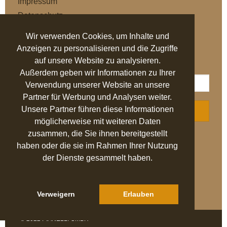
Impressum
Datenschutz
AGB
Wir verwenden Cookies, um Inhalte und
Anzeigen zu personalisieren und die Zugriffe
NEWSLETTER
auf unsere Website zu analysieren.
Außerdem geben wir Informationen zu Ihrer
Verwendung unserer Website an unsere
Partner für Werbung und Analysen weiter.
Unsere Partner führen diese Informationen
ABONNIEREN
möglicherweise mit weiteren Daten
zusammen, die Sie ihnen bereitgestellt
AUSGEZEICHNET
.org
haben oder die sie im Rahmen Ihrer Nutzung
der Dienste gesammelt haben.
SEHR GUT
4.94
/ 5.00
27.524 Bewertungen
von hier, ebay.de,
idealo.de, trustedshops.de
Verweigern
Erlauben
Hinweis zu den Bewertungen
© 2022 PIANELLI GMBH