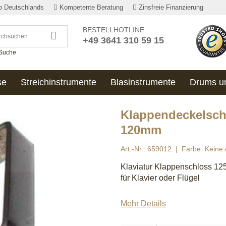
lb Deutschlands
Kompetente Beratung
Zinsfreie Finanzierung
BESTELLHOTLINE:
+49 3641 310 59 15
 Suche
se
Streichinstrumente
Blasinstrumente
Drums u
Klappendeckelschl
120mm
Art.-Nr.: 659012
Farbe: Keine
Klaviatur Klappenschloss 1
für Klavier oder Flügel
Mehr Details