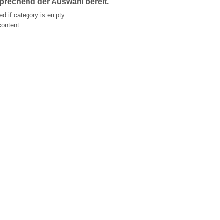
sprechend der Auswahl bereit.
d if category is empty.
content.