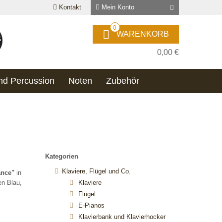
Kontakt
Mein Konto
0
WARENKORB
0,00 €
nd Percussion
Noten
Zubehör
Kategorien
Klaviere, Flügel und Co.
nce"
in
en Blau,
Klaviere
Flügel
E-Pianos
Klavierbank und Klavierhocker