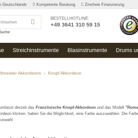
lb Deutschlands
Kompetente Beratung
Zinsfreie Finanzierung
BESTELLHOTLINE:
+49 3641 310 59 15
 Suche
se
Streichinstrumente
Blasinstrumente
Drums u
ltmeister Akkordeons
›
Knopf Akkordeon
umfasst derzeit das
Französische Knopf-Akkordeon
und das Modell
"Roma
deon klicken, haben Sie die Möglichkeit, eine Farbe auszuwählen. Die Farb
Auswahl.