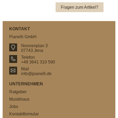
Fragen zum Artikel?
KONTAKT
Pianelli GmbH
Nonnenplan 3
07743 Jena
Telefon
+49 3641 310 590
Mail
info@pianelli.de
UNTERNEHMEN
Ratgeber
Musikhaus
Jobs
Kontaktformular