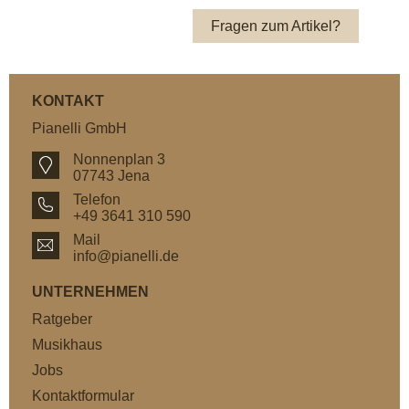
Fragen zum Artikel?
KONTAKT
Pianelli GmbH
Nonnenplan 3
07743 Jena
Telefon
+49 3641 310 590
Mail
info@pianelli.de
UNTERNEHMEN
Ratgeber
Musikhaus
Jobs
Kontaktformular