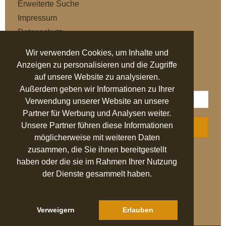
Erweiterte Suche
Impressum
Datenschutz
AGB
Wir verwenden Cookies, um Inhalte und
Anzeigen zu personalisieren und die Zugriffe
NEWSLETTER
auf unsere Website zu analysieren.
Außerdem geben wir Informationen zu Ihrer
Verwendung unserer Website an unsere
Partner für Werbung und Analysen weiter.
Unsere Partner führen diese Informationen
ABONNIEREN
möglicherweise mit weiteren Daten
zusammen, die Sie ihnen bereitgestellt
AUSGEZEICHNET
.org
haben oder die sie im Rahmen Ihrer Nutzung
der Dienste gesammelt haben.
SEHR GUT
4.94
/ 5.00
27.524 Bewertungen
von hier, ebay.de,
idealo.de, trustedshops.de
Verweigern
Erlauben
Hinweis zu den Bewertungen