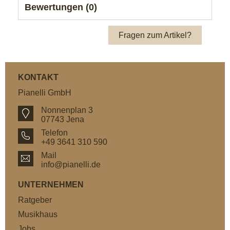
Bewertungen (0)
Fragen zum Artikel?
KONTAKT
Pianelli GmbH
Nonnenplan 3
07743 Jena
Telefon
+49 3641 310 590
Mail
info@pianelli.de
UNTERNEHMEN
Ratgeber
Musikhaus
Jobs