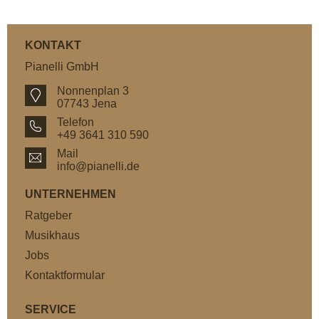
KONTAKT
Pianelli GmbH
Nonnenplan 3
07743 Jena
Telefon
+49 3641 310 590
Mail
info@pianelli.de
UNTERNEHMEN
Ratgeber
Musikhaus
Jobs
Kontaktformular
SERVICE