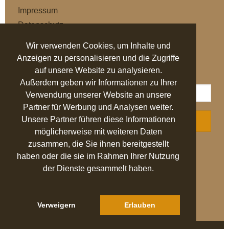
Impressum
Datenschutz
AGB
Wir verwenden Cookies, um Inhalte und
Anzeigen zu personalisieren und die Zugriffe
NEWSLETTER
auf unsere Website zu analysieren.
Außerdem geben wir Informationen zu Ihrer
Verwendung unserer Website an unsere
Partner für Werbung und Analysen weiter.
Unsere Partner führen diese Informationen
ABONNIEREN
möglicherweise mit weiteren Daten
zusammen, die Sie ihnen bereitgestellt
AUSGEZEICHNET
.org
haben oder die sie im Rahmen Ihrer Nutzung
der Dienste gesammelt haben.
SEHR GUT
4.94
/ 5.00
27.524 Bewertungen
von hier, ebay.de,
idealo.de, trustedshops.de
Verweigern
Erlauben
Hinweis zu den Bewertungen