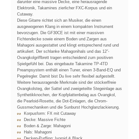
darunter eine massive Decke, eine herausragende
Elektronik, Takamines zierlicher FXC-Korpus und ein
Cutaway.
Diese Gitarre richtet sich an Musiker, die einen
ausgewogenen Klang in einem kompakten Instrument
bevorzugen. Die GF30CE ist mit einer massiven
Fichtendecke sowie einem Boden und Zargen aus
Mahagoni ausgestattet und klingt entsprechend rund und
artikuliert. Der schlanke Mahagonihals und das 12”-
Ovangkolgriffbrett tragen entscheidend zum positiven
Spielgefühl bei. Das eingebaute Takamine TP-4TD
Preampsystem enthält einen Tuner, einen 3-Band-EQ und
Pegelregler. Damit bist Du live sehr flexibel aufgestellt.
Weitere herausragende Merkmale sind der stöckerlfreie
Ovangkolsteg, der Sattel und zweigeteilte Stegeinlage aus
Synthetikknochen, der Kopfplattenbelag aus Ovangkol,
die Pearloid-Rosette, die Dot-Einlagen, die Chrom-
Gussmechaniken und die Sunburst Hochglanzlackierung.
Korpusform: FX mit Cutaway
Decke: Massive Fichte
Boden & Zarge: Mahagoni
Hals: Mahagoni
Decken-Purfling: Ivoroid & Black