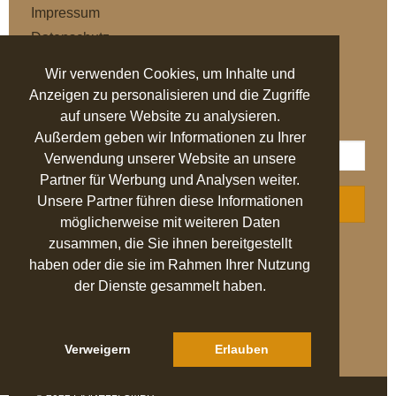
Impressum
Datenschutz
AGB
Wir verwenden Cookies, um Inhalte und
Anzeigen zu personalisieren und die Zugriffe
NEWSLETTER
auf unsere Website zu analysieren.
Außerdem geben wir Informationen zu Ihrer
Verwendung unserer Website an unsere
Partner für Werbung und Analysen weiter.
Unsere Partner führen diese Informationen
ABONNIEREN
möglicherweise mit weiteren Daten
zusammen, die Sie ihnen bereitgestellt
AUSGEZEICHNET
.org
haben oder die sie im Rahmen Ihrer Nutzung
der Dienste gesammelt haben.
SEHR GUT
4.94
/ 5.00
27.524 Bewertungen
von hier, ebay.de,
idealo.de, trustedshops.de
Verweigern
Erlauben
Hinweis zu den Bewertungen
© 2022 PIANELLI GMBH