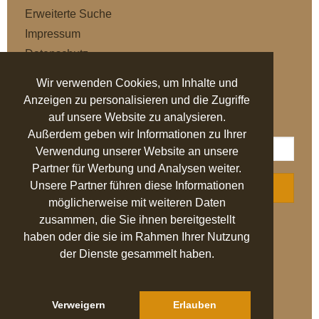
Erweiterte Suche
Impressum
Datenschutz
AGB
Wir verwenden Cookies, um Inhalte und
Anzeigen zu personalisieren und die Zugriffe
NEWSLETTER
auf unsere Website zu analysieren.
Außerdem geben wir Informationen zu Ihrer
Verwendung unserer Website an unsere
Partner für Werbung und Analysen weiter.
Unsere Partner führen diese Informationen
ABONNIEREN
möglicherweise mit weiteren Daten
zusammen, die Sie ihnen bereitgestellt
AUSGEZEICHNET
.org
haben oder die sie im Rahmen Ihrer Nutzung
der Dienste gesammelt haben.
SEHR GUT
4.94
/ 5.00
27.524 Bewertungen
von hier, ebay.de,
idealo.de, trustedshops.de
Verweigern
Erlauben
Hinweis zu den Bewertungen