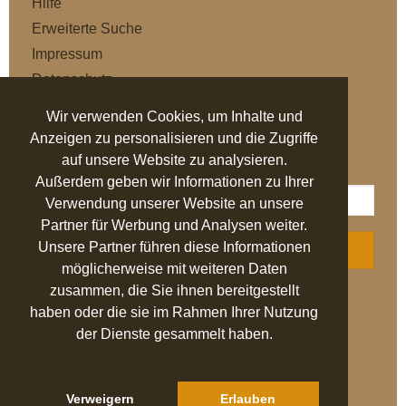
Hilfe
Erweiterte Suche
Impressum
Datenschutz
AGB
Wir verwenden Cookies, um Inhalte und
Anzeigen zu personalisieren und die Zugriffe
NEWSLETTER
auf unsere Website zu analysieren.
Außerdem geben wir Informationen zu Ihrer
Verwendung unserer Website an unsere
Partner für Werbung und Analysen weiter.
Unsere Partner führen diese Informationen
ABONNIEREN
möglicherweise mit weiteren Daten
zusammen, die Sie ihnen bereitgestellt
AUSGEZEICHNET
.org
haben oder die sie im Rahmen Ihrer Nutzung
der Dienste gesammelt haben.
SEHR GUT
4.94
/ 5.00
27.524 Bewertungen
von hier, ebay.de,
idealo.de, trustedshops.de
Verweigern
Erlauben
Hinweis zu den Bewertungen