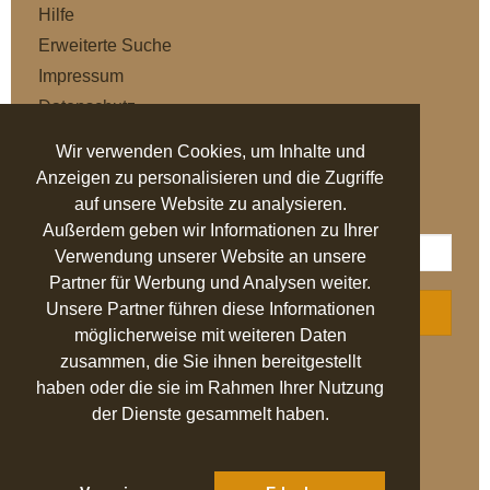
Hilfe
Erweiterte Suche
Impressum
Datenschutz
AGB
Wir verwenden Cookies, um Inhalte und
Anzeigen zu personalisieren und die Zugriffe
NEWSLETTER
auf unsere Website zu analysieren.
Außerdem geben wir Informationen zu Ihrer
Verwendung unserer Website an unsere
Partner für Werbung und Analysen weiter.
Unsere Partner führen diese Informationen
ABONNIEREN
möglicherweise mit weiteren Daten
zusammen, die Sie ihnen bereitgestellt
AUSGEZEICHNET
.org
haben oder die sie im Rahmen Ihrer Nutzung
der Dienste gesammelt haben.
SEHR GUT
4.94
/ 5.00
27.524 Bewertungen
von hier, ebay.de,
idealo.de, trustedshops.de