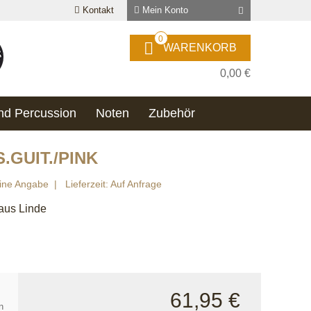
Kontakt
Mein Konto
0
WARENKORB
0,00 €
nd Percussion
Noten
Zubehör
.GUIT./PINK
ine Angabe
Lieferzeit: Auf Anfrage
 aus Linde
61,95 €
n