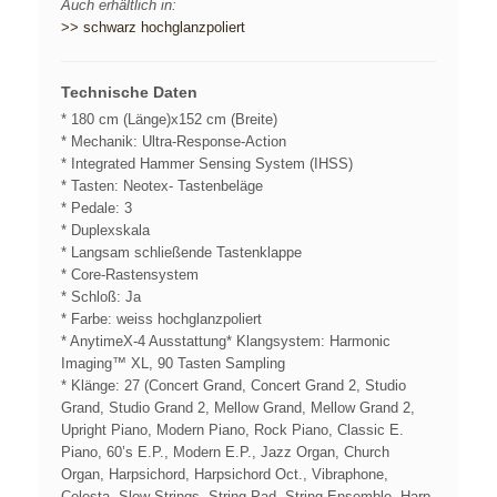
Auch erhältlich in:
>> schwarz hochglanzpoliert
Technische Daten
* 180 cm (Länge)x152 cm (Breite)
* Mechanik: Ultra-Response-Action
*
Integrated Hammer Sensing System (IHSS)
* Tasten: Neotex- Tastenbeläge
* Pedale: 3
* Duplexskala
* Langsam schließende Tastenklappe
* Core-Rastensystem
* Schloß: Ja
* Farbe: weiss hochglanzpoliert
*
AnytimeX-4 Ausstattung
* Klangsystem: Harmonic
Imaging™ XL, 90 Tasten Sampling
* Klänge: 27 (Concert Grand, Concert Grand 2, Studio
Grand, Studio Grand 2, Mellow Grand, Mellow Grand 2,
Upright Piano, Modern Piano, Rock Piano, Classic E.
Piano, 60’s E.P., Modern E.P., Jazz Organ, Church
Organ, Harpsichord, Harpsichord Oct., Vibraphone,
Celesta, Slow Strings, String Pad, String Ensemble, Harp,