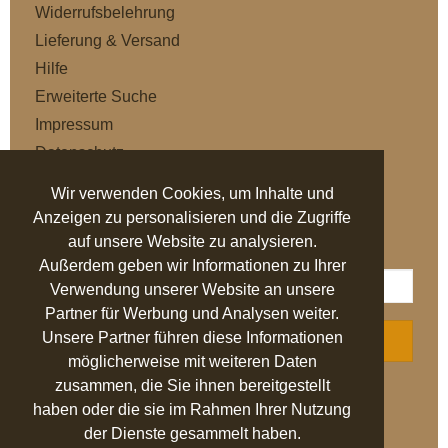
Widerrufsbelehrung
Lieferung & Versand
Hilfe
Erweiterte Suche
Impressum
Datenschutz
AGB
Wir verwenden Cookies, um Inhalte und
Anzeigen zu personalisieren und die Zugriffe
NEWSLETTER
auf unsere Website zu analysieren.
Außerdem geben wir Informationen zu Ihrer
Verwendung unserer Website an unsere
Partner für Werbung und Analysen weiter.
Unsere Partner führen diese Informationen
ABONNIEREN
möglicherweise mit weiteren Daten
zusammen, die Sie ihnen bereitgestellt
AUSGEZEICHNET
.org
haben oder die sie im Rahmen Ihrer Nutzung
der Dienste gesammelt haben.
SEHR GUT