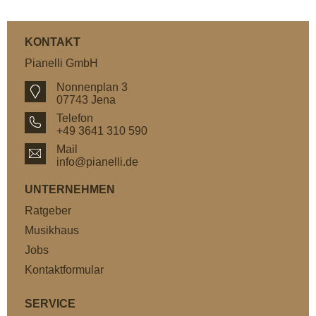
KONTAKT
Pianelli GmbH
Nonnenplan 3
07743 Jena
Telefon
+49 3641 310 590
Mail
info@pianelli.de
UNTERNEHMEN
Ratgeber
Musikhaus
Jobs
Kontaktformular
SERVICE