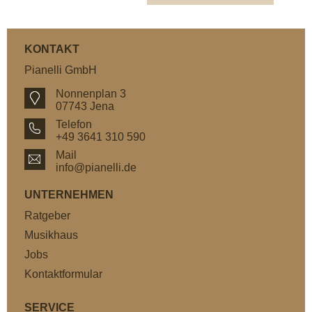
KONTAKT
Pianelli GmbH
Nonnenplan 3
07743 Jena
Telefon
+49 3641 310 590
Mail
info@pianelli.de
UNTERNEHMEN
Ratgeber
Musikhaus
Jobs
Kontaktformular
SERVICE