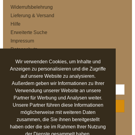
Widerrufsbelehrung
Lieferung & Versand
Hilfe
Erweiterte Suche
Impressum
Datenschutz
AGB
Wir verwenden Cookies, um Inhalte und
Anzeigen zu personalisieren und die Zugriffe
NEWSLETTER
auf unsere Website zu analysieren.
Außerdem geben wir Informationen zu Ihrer
Verwendung unserer Website an unsere
Partner für Werbung und Analysen weiter.
Unsere Partner führen diese Informationen
ABONNIEREN
möglicherweise mit weiteren Daten
zusammen, die Sie ihnen bereitgestellt
AUSGEZEICHNET
.org
haben oder die sie im Rahmen Ihrer Nutzung
der Dienste gesammelt haben.
SEHR GUT