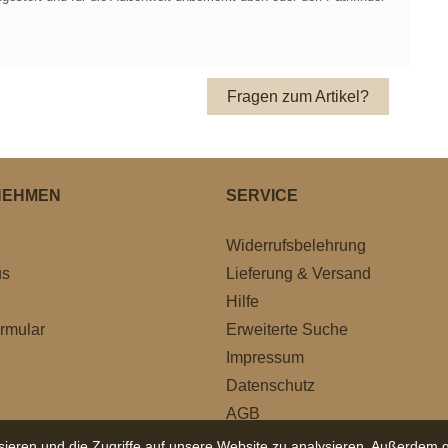
Fragen zum Artikel?
NEHMEN
SERVICE
Widerrufsbelehrung
us
Lieferung & Versand
Hilfe
rmular
Erweiterte Suche
Impressum
Datenschutz
AGB
ieren und die Zugriffe auf unsere Website zu analysieren. Außerdem g