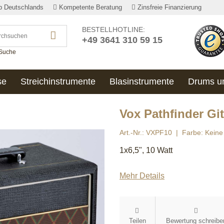
lb Deutschlands
Kompetente Beratung
Zinsfreie Finanzierung
BESTELLHOTLINE:
+49 3641 310 59 15
 Suche
se
Streichinstrumente
Blasinstrumente
Drums u
Vox Pathfinder G
Art.-Nr.: VXPF10
Farbe: Kein
1x6,5", 10 Watt
Mehr Details
Teilen
Bewertung schreibe