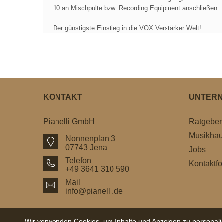
10 an Mischpulte bzw. Recording Equipment anschließen.
Der günstigste Einstieg in die VOX Verstärker Welt!
KONTAKT
UNTER
Pianelli GmbH
Ratgeber
Musikha
Nonnenplan 3
07743 Jena
Jobs
Telefon
Kontaktfo
+49 3641 310 590
Mail
info@pianelli.de
Wir verwenden Cookies, um Inhalte und Anzeigen zu personalis