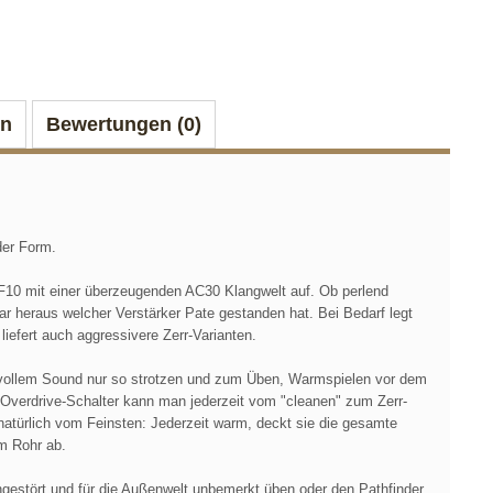
on
Bewertungen (0)
der Form.
PF10 mit einer überzeugenden AC30 Klangwelt auf. Ob perlend
ar heraus welcher Verstärker Pate gestanden hat. Bei Bedarf legt
liefert auch aggressivere Zerr-Varianten.
ckvollem Sound nur so strotzen und zum Üben, Warmspielen vor dem
Overdrive-Schalter kann man jederzeit vom "cleanen" zum Zerr-
atürlich vom Feinsten: Jederzeit warm, deckt sie die gesamte
em Rohr ab.
estört und für die Außenwelt unbemerkt üben oder den Pathfinder