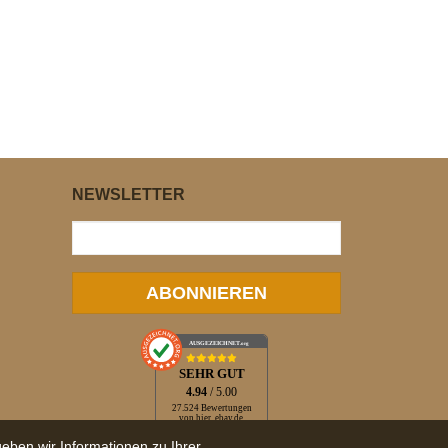
NEWSLETTER
ABONNIEREN
AUSGEZEICHNET
.org
SEHR GUT
4.94
/ 5.00
27.524 Bewertungen
von hier, ebay.de,
idealo.de, trustedshops.de
eben wir Informationen zu Ihrer
Hinweis zu den Bewertungen