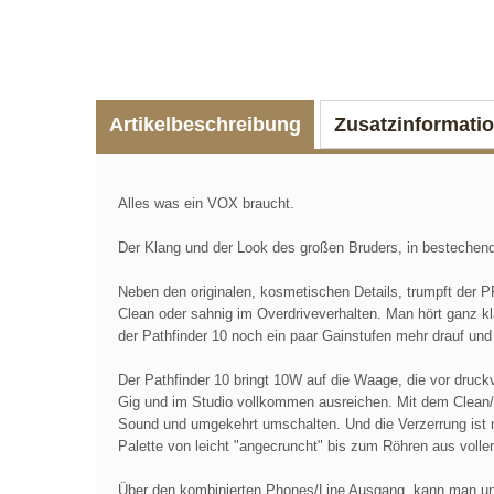
Artikelbeschreibung
Zusatzinformati
Alles was ein VOX braucht.
Der Klang und der Look des großen Bruders, in bestechen
Neben den originalen, kosmetischen Details, trumpft der 
Clean oder sahnig im Overdriveverhalten. Man hört ganz kl
der Pathfinder 10 noch ein paar Gainstufen mehr drauf und 
Der Pathfinder 10 bringt 10W auf die Waage, die vor dru
Gig und im Studio vollkommen ausreichen. Mit dem Clean/
Sound und umgekehrt umschalten. Und die Verzerrung ist n
Palette von leicht "angecruncht" bis zum Röhren aus voll
Über den kombinierten Phones/Line Ausgang, kann man ung