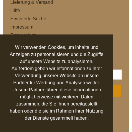
Lieferung & Versand
Hilfe
Erweiterte Suche
Impressum
Datenschutz
AGB
Wir verwenden Cookies, um Inhalte und
Anzeigen zu personalisieren und die Zugriffe
NEWSLETTER
auf unsere Website zu analysieren.
Außerdem geben wir Informationen zu Ihrer
Verwendung unserer Website an unsere
Partner für Werbung und Analysen weiter.
Unsere Partner führen diese Informationen
ABONNIEREN
möglicherweise mit weiteren Daten
zusammen, die Sie ihnen bereitgestellt
AUSGEZEICHNET
.org
haben oder die sie im Rahmen Ihrer Nutzung
der Dienste gesammelt haben.
SEHR GUT
4.94
/ 5.00
27.524 Bewertungen
von hier, ebay.de,