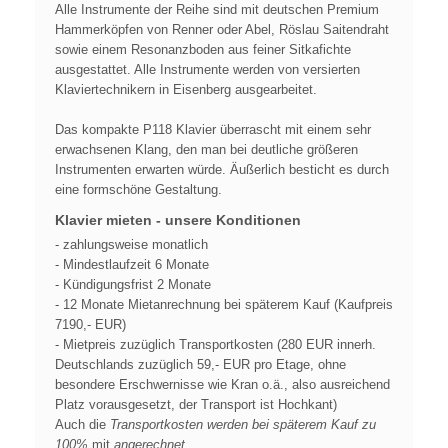
Alle Instrumente der Reihe sind mit deutschen Premium
Hammerköpfen von Renner oder Abel, Röslau Saitendraht
sowie einem Resonanzboden aus feiner Sitkafichte
ausgestattet. Alle Instrumente werden von versierten
Klaviertechnikern in Eisenberg ausgearbeitet.
Das kompakte P118 Klavier überrascht mit einem sehr
erwachsenen Klang, den man bei deutliche größeren
Instrumenten erwarten würde. Äußerlich besticht es durch
eine formschöne Gestaltung.
Klavier mieten - unsere Konditionen
- zahlungsweise monatlich
- Mindestlaufzeit 6 Monate
- Kündigungsfrist 2 Monate
- 12 Monate Mietanrechnung bei späterem Kauf (Kaufpreis
7190,- EUR)
- Mietpreis zuzüglich Transportkosten (280 EUR innerh.
Deutschlands zuzüglich 59,- EUR pro Etage, ohne
besondere Erschwernisse wie Kran o.ä., also ausreichend
Platz vorausgesetzt, der Transport ist Hochkant)
Auch die
Transportkosten werden bei späterem Kauf zu
100%
mit
angerechnet
.