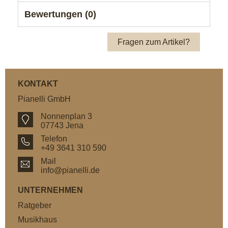
Bewertungen (0)
Fragen zum Artikel?
KONTAKT
Pianelli GmbH
Nonnenplan 3
07743 Jena
Telefon
+49 3641 310 590
Mail
info@pianelli.de
UNTERNEHMEN
Ratgeber
Musikhaus