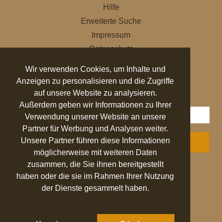
Hilfe
Erweiterte Suche
Impressum
Datenschutz
AGB
Wir verwenden Cookies, um Inhalte und
Anzeigen zu personalisieren und die Zugriffe
NEWSLETTER
auf unsere Website zu analysieren.
Außerdem geben wir Informationen zu Ihrer
Verwendung unserer Website an unsere
Partner für Werbung und Analysen weiter.
Unsere Partner führen diese Informationen
ABONNIEREN
möglicherweise mit weiteren Daten
zusammen, die Sie ihnen bereitgestellt
AUSGEZEICHNET
.org
haben oder die sie im Rahmen Ihrer Nutzung
der Dienste gesammelt haben.
SEHR GUT
4.94
/ 5.00
27.524 Bewertungen
von hier, ebay.de,
idealo.de, trustedshops.de